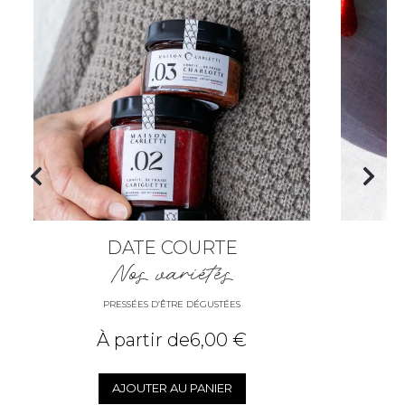
DATE COURTE
C
Nos variétés
PRESSÉES D’ÊTRE DÉGUSTÉES
À partir de
6,00
€
AJOUTER AU PANIER