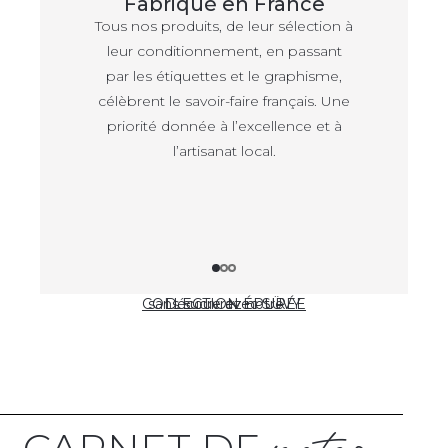
Fabriqué en France
Tous nos produits, de leur sélection à
leur conditionnement, en passant
par les étiquettes et le graphisme,
célèbrent le savoir-faire français. Une
priorité donnée à l’excellence et à
l’artisanat local.
COLLECTION ÉPURÉE
sans sucre avec SÜVY
Découvrez notre